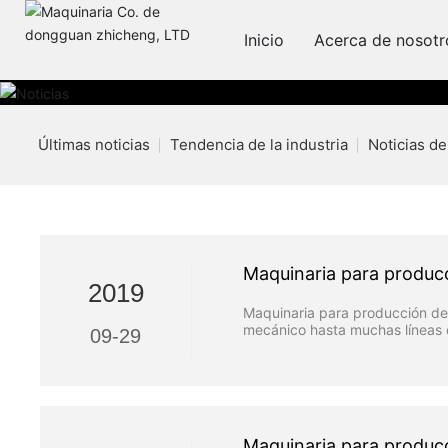
Inicio
Acerca de nosotr
Últimas noticias
Tendencia de la industria
Noticias d
Maquinaria para produc
2019
Maquinaria para producción d
mecánico hasta muchas líneas 
09-29
agujas de control digital, máq
agujas tiene otro nombre como
técnicos de la empresa están i
demandas de diferentes cliente
Maquinaria para produc