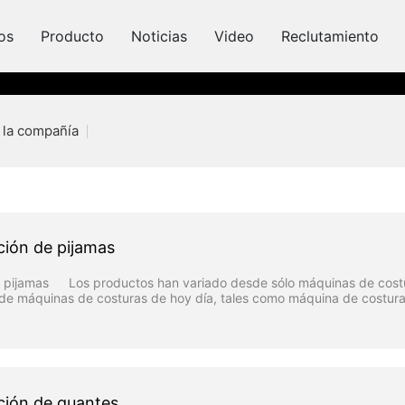
os
Producto
Noticias
Video
Reclutamiento
e la compañía
ción de pijamas
e pijamas Los productos han variado desde sólo máquinas de costu
de máquinas de costuras de hoy día, tales como máquina de costura
uinas de costura de multi-agujas de control mecánico. Máquina de cos
 máquina industrial de costura/ Agramador de presión y máquina que
nvestigando una serie de máquinas de costura de multi-funciones par
s.
ción de guantes