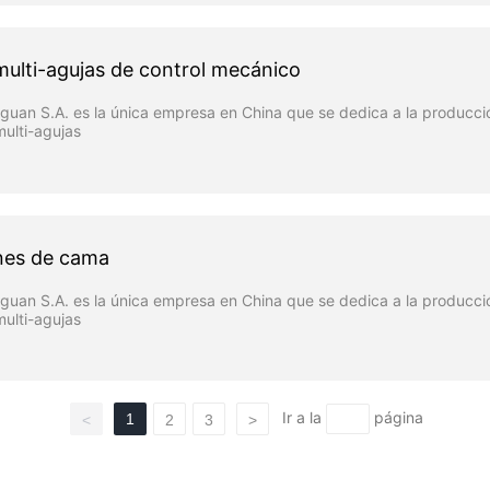
ulti-agujas de control mecánico
uan S.A. es la única empresa en China que se dedica a la producci
ulti-agujas
nes de cama
uan S.A. es la única empresa en China que se dedica a la producci
ulti-agujas
Ir a la
página
1
<
2
3
>